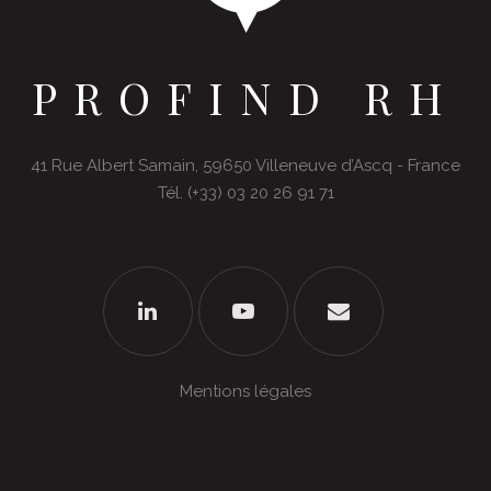
PROFIND RH
41 Rue Albert Samain, 59650 Villeneuve d’Ascq - France
Tél. (+33) 03 20 26 91 71
Mentions légales