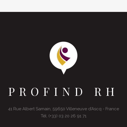
PROFIND RH
41 Rue Albert Samain, 59650 Villeneuve d’Ascq - France
Tél. (+33) 03 20 26 91 71