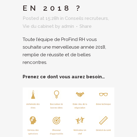
EN 2018 ?
Posted at 15:28h
in
Conseils recruteurs
,
Vie du cabinet
by
admin
Share
Toute l’équipe de ProFind RH vous
souhaite une merveilleuse année 2018,
remplie de réussite et de belles
rencontres.
Prenez ce dont vous aurez besoin…